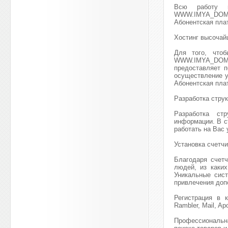
Всю работу п
WWW.IMYA_DOME
Абонентская плат
Хостинг высочай
Для того, что
WWW.IMYA_DOMENA
предоставляет п
осуществление у
Абонентская плат
Разработка струк
Разработка стр
информации. В с
работать на Вас
Установка счетчи
Благодаря счет
людей, из каки
Уникальные сист
привлечения доп
Регистрация в к
Rambler, Mail, Apo
Профессиональн