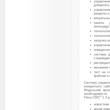
управлени
добавлять
управлени
разделы и
визуальны
панель у
непосредст
технологи
технологи
загрузка
на
управлени
определен
система р
страницам
распредел
механизм 
тест на с
файлам и 
Система управл
конкретного са
Модульная архи
необходимости
®
Flexy.CMS
1.3 р
новостная 
архив ново