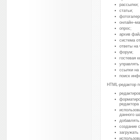
рассылки;
статьи;
фотогалер
онлайн–ма
опрос;
архив фай
система о
ответы на
форум;
гостевая к
управлять
ссылки на 
поиск инф
HTML-редактор 
редактиро
форматиро
редактора
использо
данного ш
добавлять 
создание с
загружать
использов