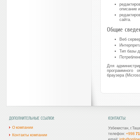
редактиро
описание 
редактиро
сайта.
Общие сведен
Веб сервер
Интерпрет
Тип базы 
Потреблен
Для администрир
программного о
браузера (Microso
ДОПОЛНИТЕЛЬНЫЕ ССЫЛКИ:
КОНТАКТЫ:
О компании
Узбекистан, г.Таш
телефон:
+998
71
Контакты компании
email:
info@online