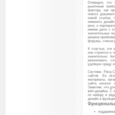
Очевидно, что 
рыночным требо
фактору, как п
нового докумен
новой ссылки, 
изменить дизайн
речь о корпорат
имеем дело с оч
значительных че
решена проблема 
форумы, списки 
К счастью, эти 
они строятся и 
значительно бо
реализовать сл
удобную среду о
Система Flexy.
сайтов. Ее исп
материалы, орга
сайта каталог 
Заметим, что дл
веб–дизайна. С 
по набору и ред
дизайн и функци
Функциональн
поддержка