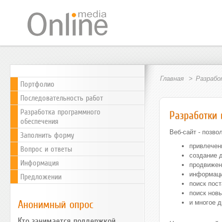
Главная
Разрабо
Портфолио
Последовательность работ
Разработка программного
Разработки 
обеспечения
Веб-сайт - позво
Заполнить форму
привлечен
Вопрос и ответы
создание 
Информация
продвижен
информаци
Предложении
поиск пос
поиск новы
Анонимный опрос
и многое д
Кто занимается поддержкой