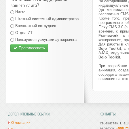
На сегодняшний д
вашего сайта?
индивидуальные 
(до минимально
Никто.
бесплатных CMS
Кроме того, пр
Штатный системный администратор
программного о
Внештатный сотрудник
Flexy.CMS 3.0 (в
времени, с прим
Отдел ИТ
Framework
, с 
Пользуемся услугами аутсорсинга
кеширования, п
Для работы в кл
Проголосовать
Dojo Toolkit
, с 
AJAX, модульная
Dojo Toolkit
.
При разработке
анимация, созда
сосредотачиваем
внимание на тех
ДОПОЛНИТЕЛЬНЫЕ ССЫЛКИ:
КОНТАКТЫ:
О компании
Узбекистан, г.Таш
телефон:
+998
71